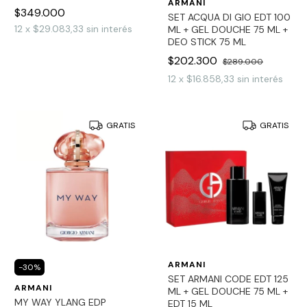
ARMANI
$349.000
SET ACQUA DI GIO EDT 100
12
x
$29.083,33
sin interés
ML + GEL DOUCHE 75 ML +
DEO STICK 75 ML
$202.300
$289.000
12
x
$16.858,33
sin interés
GRATIS
GRATIS
ARMANI
-
30
%
SET ARMANI CODE EDT 125
ARMANI
ML + GEL DOUCHE 75 ML +
MY WAY YLANG EDP
EDT 15 ML