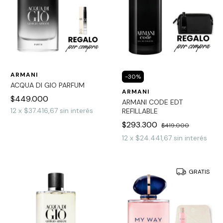
ARMANI
-
30
%
ACQUA DI GIO PARFUM
ARMANI
$449.000
ARMANI CODE EDT
12
x
$37.416,67
sin interés
REFILLABLE
$293.300
$419.000
12
x
$24.441,67
sin interés
GRATIS