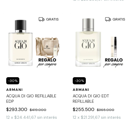
GRATIS
GRATIS
-
30
%
-
30
%
ARMANI
ARMANI
ACQUA DI GIO REFILLABLE
ACQUA DI GIO EDT
EDP
REFILLABLE
$293.300
$255.500
$419.000
$365.000
12
x
$24.441,67
sin interés
12
x
$21.291,67
sin interés