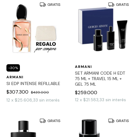
GRATIS
GRATIS
ARMANI
-
30
%
SET ARMANI CODE H EDT
ARMANI
75 ML + TRAVEL 15 ML +
SI EDP INTENSE REFILLABLE
GEL 75 ML
$307.300
$259.000
$439.000
12
x
$21.583,33
sin interés
12
x
$25.608,33
sin interés
GRATIS
GRATIS