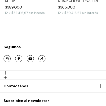
SI EDP
STRONGER WITH YOU EDT
$389.000
$365.000
12
x
$32.416,67
sin interés
12
x
$30.416,67
sin interés
Seguinos
Contactános
Suscribite al newsletter