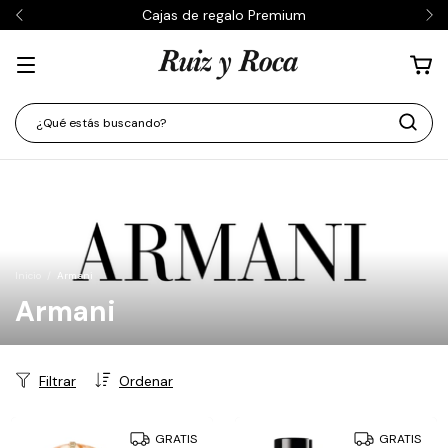
Cajas de regalo Premium
Inicio
/
Armani
Armani
Filtrar
Ordenar
GRATIS
GRATIS