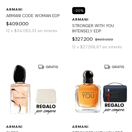
ARMANI
-
20
%
ARMANI CODE WOMAN EDP
ARMANI
$409.000
STRONGER WITH YOU
12
x
$34.083,33
sin interés
INTENSELY EDP
$327.200
$409.000
12
x
$27.266,67
sin interés
GRATIS
GRATIS
ARMANI
ARMANI