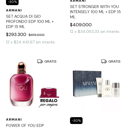
ARMANI
-
30
%
SET STRONGER WITH YOU
ARMANI
INTENSELY 100 ML + EDP 15
SET ACQUA DI GIO
ML
PROFONDO EDP 100 ML +
$409.000
EDP 15 ML
12
x
$34.083,33
sin interés
$293.300
$419.000
12
x
$24.441,67
sin interés
GRATIS
GRATIS
ARMANI
-
30
%
POWER OF YOU EDP