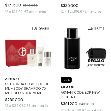
$171.500
$335.000
$245.000
12
x
$27.916,67
sin interés
12
x
$14.291,67
sin interés
GRATIS
GRATIS
ARMANI
-
20
%
SET ACQUA DI GIO EDT 100
ARMANI
ML + BODY SHAMPOO 75
ARMANI CODE EDP NEW
ML + DEO STICK 75 ML
REFILLABLE
$289.000
$351.200
$439.000
12
x
$24.083,33
sin interés
12
x
$29.266,67
sin interés