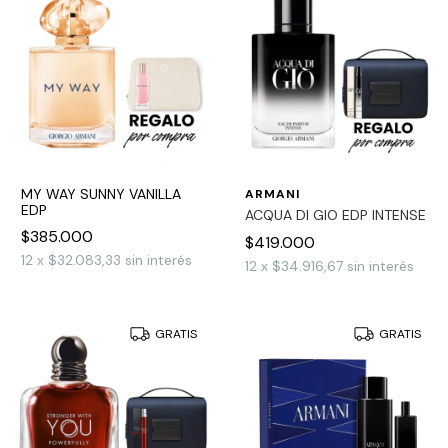
MY WAY SUNNY VANILLA
ARMANI
EDP
ACQUA DI GIO EDP INTENSE
$385.000
$419.000
12
x
$32.083,33
sin interés
12
x
$34.916,67
sin interés
GRATIS
GRATIS