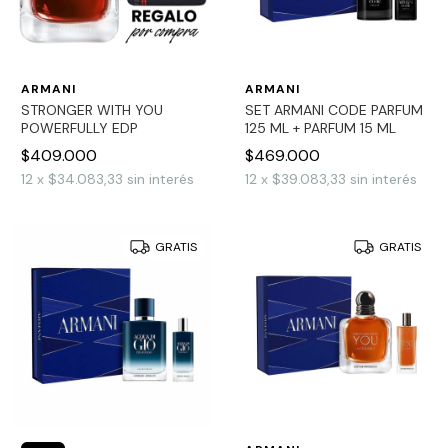
ARMANI
ARMANI
STRONGER WITH YOU
SET ARMANI CODE PARFUM
POWERFULLY EDP
125 ML + PARFUM 15 ML
$409.000
$469.000
12
x
$34.083,33
sin interés
12
x
$39.083,33
sin interés
GRATIS
GRATIS