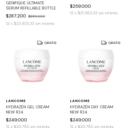
GENIFIQUE ULTIMATE
$259.000
SERUM REFILLABLE BOTTLE
12
x
$21.583,33
sin interés
$287.200
$359.000
12
x
$23.933,33
sin interés
GRATIS
GRATIS
LANCOME
LANCOME
HYDRAZEN GEL CREAM
HYDRAZEN DAY CREAM
NEW R24
NEW R24
$249.000
$249.000
12
x
$20.750
sin interés
12
x
$20.750
sin interés