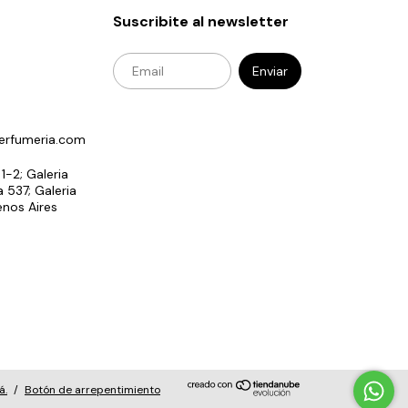
Suscribite al newsletter
erfumeria.com
 1-2; Galeria
 537; Galeria
enos Aires
á.
/
Botón de arrepentimiento