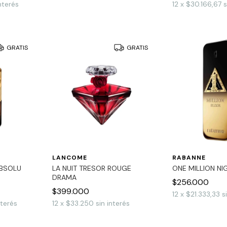
interés
12
x
$30.166,67
s
GRATIS
GRATIS
LANCOME
RABANNE
BSOLU
LA NUIT TRESOR ROUGE
ONE MILLION NIG
DRAMA
$256.000
$399.000
12
x
$21.333,33
s
nterés
12
x
$33.250
sin interés