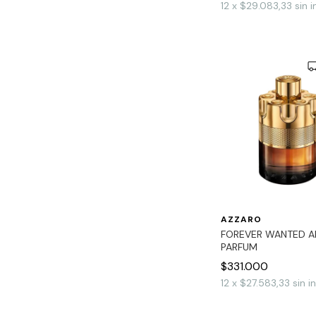
12
x
$29.083,33
sin 
AZZARO
FOREVER WANTED A
PARFUM
$331.000
12
x
$27.583,33
sin i