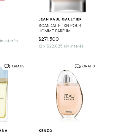
JEAN PAUL GAULTIER
SCANDAL ELIXIR POUR
HOMME PARFUM
$271.500
in interés
12
x
$22.625
sin interés
GRATIS
GRATIS
ANA
KENZO