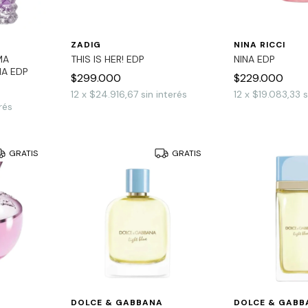
ZADIG
NINA RICCI
MA
THIS IS HER! EDP
NINA EDP
IA EDP
$299.000
$229.000
12
x
$24.916,67
sin interés
12
x
$19.083,33
s
rés
GRATIS
GRATIS
DOLCE & GABBANA
DOLCE & GABB