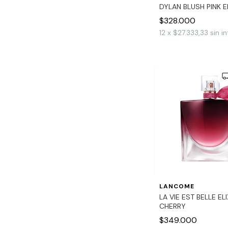
DYLAN BLUSH PINK 
$328.000
12
x
$27.333,33
sin i
LANCOME
LA VIE EST BELLE EL
CHERRY
$349.000