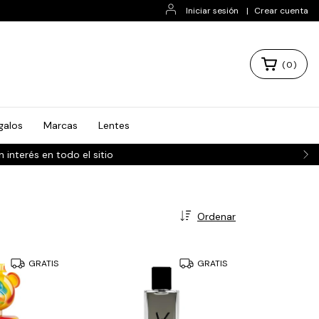
Iniciar sesión
|
Crear cuenta
(
0
)
galos
Marcas
Lentes
Ordenar
GRATIS
GRATIS