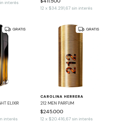
$411.500
in interés
12
x
$34.291,67
sin interés
GRATIS
GRATIS
CAROLINA HERRERA
HT ELIXIR
212 MEN PARFUM
$245.000
in interés
12
x
$20.416,67
sin interés