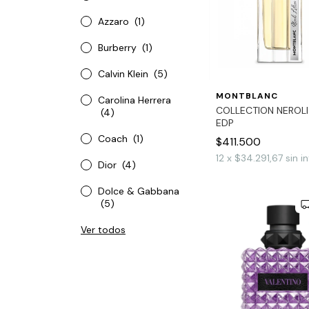
Azzaro
(1)
Burberry
(1)
Calvin Klein
(5)
MONTBLANC
Carolina Herrera
COLLECTION NEROLI
(4)
EDP
Coach
(1)
$411.500
12
x
$34.291,67
sin i
Dior
(4)
Dolce & Gabbana
(5)
Ver todos