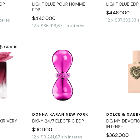
EDP
LIGHT BLUE POUR HOMME
LIGHT BLUE EDP
EDP
$448.000
$443.000
nterés
12
x
$37.333,33
s
12
x
$36.916,67
sin interés
GRATIS
DONNA KARAN NEW YORK
DOLCE & GABB
IXIR VERY
DKNY 24/7 ELECTRIC EDP
DG MY DEVOTIO
INTENSE
$110.900
$362.000
12
x
$9.241,67
sin interés