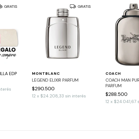
GRATIS
GRATIS
LLA EDP
MONTBLANC
COACH
LEGEND ELIXIR PARFUM
COACH MAN PUR
PARFUM
$290.500
nterés
$288.500
12
x
$24.208,33
sin interés
12
x
$24.041,67