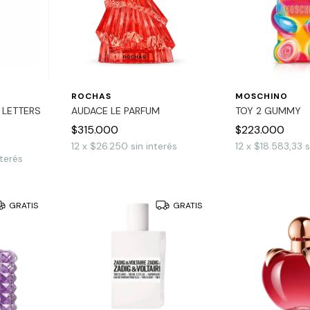
ROCHAS
MOSCHINO
 LETTERS
AUDACE LE PARFUM
TOY 2 GUMMY
$315.000
$223.000
12
x
$26.250
sin interés
12
x
$18.583,33
s
nterés
GRATIS
GRATIS