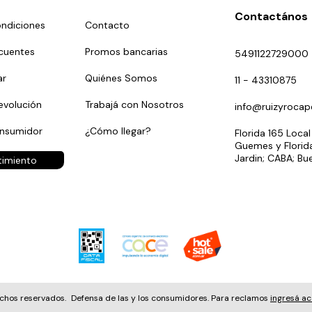
Contactános
ndiciones
Contacto
cuentes
Promos bancarias
5491122729000
r
Quiénes Somos
11 - 43310875
evolución
Trabajá con Nosotros
info@ruizyrocap
onsumidor
¿Cómo llegar?
Florida 165 Local
Guemes y Florida
Jardin; CABA; Bu
timiento
echos reservados.
Defensa de las y los consumidores. Para reclamos
ingresá ac