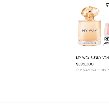
MY WAY SUNNY VANI
$385.000
12
x
$32.083,33
sin i