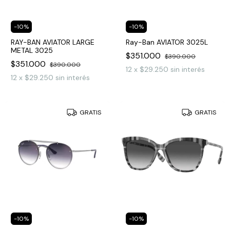
-
10
%
-
10
%
RAY-BAN AVIATOR LARGE
Ray-Ban AVIATOR 3025L
METAL 3025
$351.000
$390.000
$351.000
$390.000
12
x
$29.250
sin interés
12
x
$29.250
sin interés
GRATIS
GRATIS
-
10
%
-
10
%