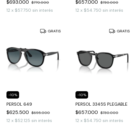
$693.000
$657.000
$770.000
$730.000
12
x
$57.750
sin interés
12
x
$54.750
sin interés
GRATIS
GRATIS
-
10
%
-
10
%
PERSOL 649
PERSOL 3345S PLEGABLE
$625.500
$657.000
$695.000
$730.000
12
x
$52.125
sin interés
12
x
$54.750
sin interés