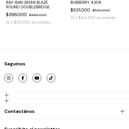
RAY-BAN 3614N BLAZE
BURBERRY 4308
ROUND DOUBLEBRIDGE
$531.000
$590.000
$396.000
$440.000
12
x
$44.250
sin interés
12
x
$33.000
sin interés
Seguinos
Contactános