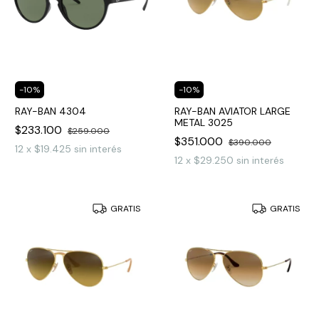
-
10
%
-
10
%
RAY-BAN 4304
RAY-BAN AVIATOR LARGE
METAL 3025
$233.100
$259.000
$351.000
$390.000
12
x
$19.425
sin interés
12
x
$29.250
sin interés
GRATIS
GRATIS