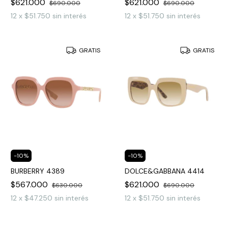
$621.000
$621.000
$690.000
$690.000
12
x
$51.750
sin interés
12
x
$51.750
sin interés
GRATIS
GRATIS
-
10
%
-
10
%
BURBERRY 4389
DOLCE&GABBANA 4414
$567.000
$621.000
$630.000
$690.000
12
x
$47.250
sin interés
12
x
$51.750
sin interés