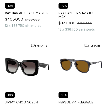
-
10
%
-
10
%
RAY BAN 3016 CLUBMASTER
RAY BAN 3925 AVIATOR
MAX
$405.000
$450.000
$441.000
$490.000
12
x
$33.750
sin interés
12
x
$36.750
sin interés
GRATIS
GRATIS
-
10
%
-
10
%
JIMMY CHOO 5025H
PERSOL 714 PLEGABLE