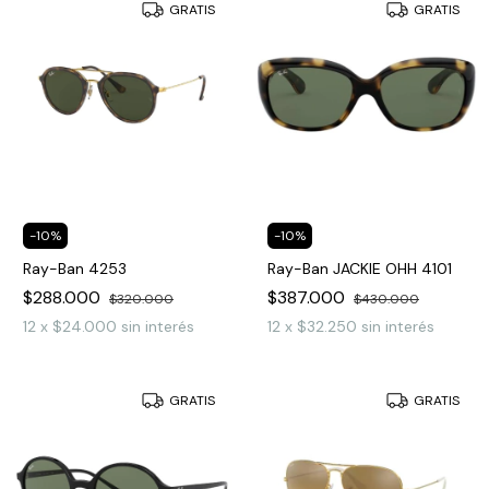
GRATIS
GRATIS
-
10
%
-
10
%
Ray-Ban 4253
Ray-Ban JACKIE OHH 4101
$288.000
$387.000
$320.000
$430.000
12
x
$24.000
sin interés
12
x
$32.250
sin interés
GRATIS
GRATIS