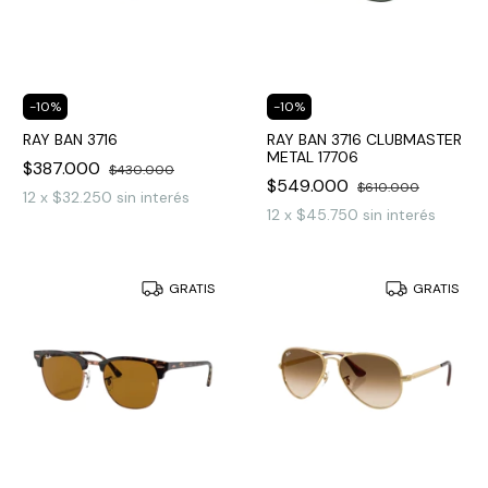
-
10
%
-
10
%
RAY BAN 3716
RAY BAN 3716 CLUBMASTER
METAL 17706
$387.000
$430.000
$549.000
$610.000
12
x
$32.250
sin interés
12
x
$45.750
sin interés
GRATIS
GRATIS