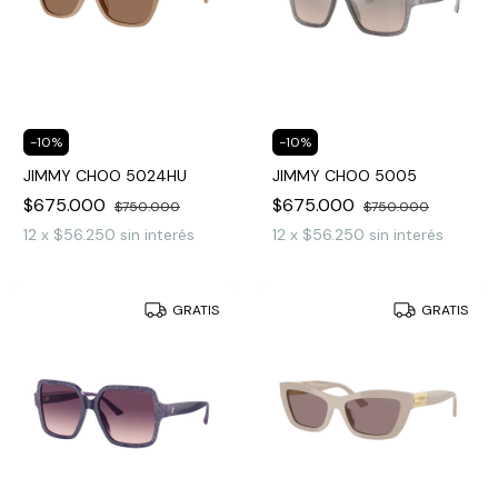
-
10
%
-
10
%
JIMMY CHOO 5024HU
JIMMY CHOO 5005
$675.000
$675.000
$750.000
$750.000
12
x
$56.250
sin interés
12
x
$56.250
sin interés
GRATIS
GRATIS