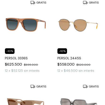
GRATIS
GRATIS
-
10
%
-
10
%
PERSOL 3336S
PERSOL 2445S
$625.500
$558.000
$695.000
$620.000
12
x
$52.125
sin interés
12
x
$46.500
sin interés
GRATIS
GRATIS