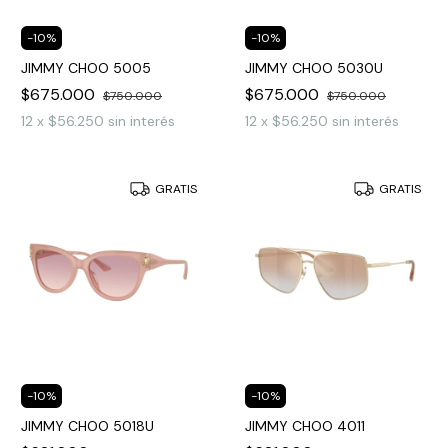
-
10
%
-
10
%
JIMMY CHOO 5005
JIMMY CHOO 5030U
$675.000
$675.000
$750.000
$750.000
12
x
$56.250
sin interés
12
x
$56.250
sin interés
GRATIS
GRATIS
-
10
%
-
10
%
JIMMY CHOO 5018U
JIMMY CHOO 4011