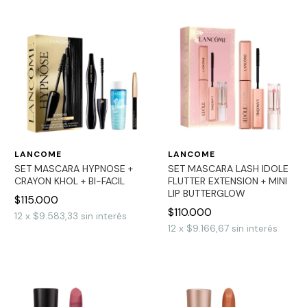
LANCOME
LANCOME
SET MASCARA HYPNOSE +
SET MASCARA LASH IDOLE
CRAYON KHOL + BI-FACIL
FLUTTER EXTENSION + MINI
LIP BUTTERGLOW
$115.000
$110.000
12
x
$9.583,33
sin interés
12
x
$9.166,67
sin interés