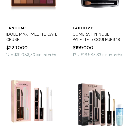
LANCOME
LANCOME
IDOLE MAXI PALETTE CAFÉ
SOMBRA HYPNOSE
CRUSH
PALETTE 5 COULEURS 19
$229.000
$199.000
12
x
$19.083,33
sin interés
12
x
$16.583,33
sin interés