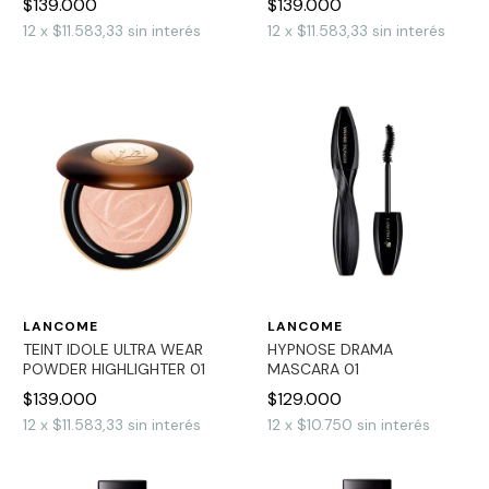
$139.000
$139.000
12
x
$11.583,33
sin interés
12
x
$11.583,33
sin interés
LANCOME
LANCOME
TEINT IDOLE ULTRA WEAR
HYPNOSE DRAMA
POWDER HIGHLIGHTER 01
MASCARA 01
$139.000
$129.000
12
x
$11.583,33
sin interés
12
x
$10.750
sin interés