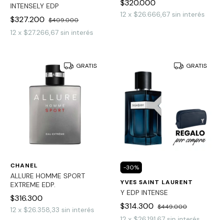
$320.000
INTENSELY EDP
12
x
$26.666,67
sin interés
$327.200
$409.000
12
x
$27.266,67
sin interés
GRATIS
GRATIS
CHANEL
-
30
%
ALLURE HOMME SPORT
YVES SAINT LAURENT
EXTREME EDP.
Y EDP INTENSE
$316.300
$314.300
$449.000
12
x
$26.358,33
sin interés
12
x
$26.191,67
sin interés