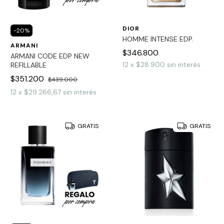
DIOR
-
20
%
HOMME INTENSE EDP.
ARMANI
$346.800
ARMANI CODE EDP NEW
12
x
$28.900
sin interés
REFILLABLE
$351.200
$439.000
12
x
$29.266,67
sin interés
GRATIS
GRATIS