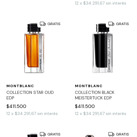
12
x
$34.291,67
sin interés
GRATIS
GRATIS
MONTBLANC
MONTBLANC
COLLECTION STAR OUD
COLLECTION BLACK
EDP
MEISTERTUCK EDP
$411.500
$411.500
12
x
$34.291,67
sin interés
12
x
$34.291,67
sin interés
GRATIS
GRATIS