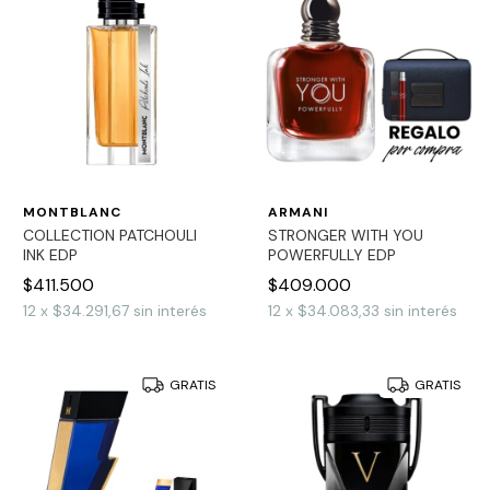
MONTBLANC
ARMANI
COLLECTION PATCHOULI
STRONGER WITH YOU
INK EDP
POWERFULLY EDP
$411.500
$409.000
12
x
$34.291,67
sin interés
12
x
$34.083,33
sin interés
GRATIS
GRATIS