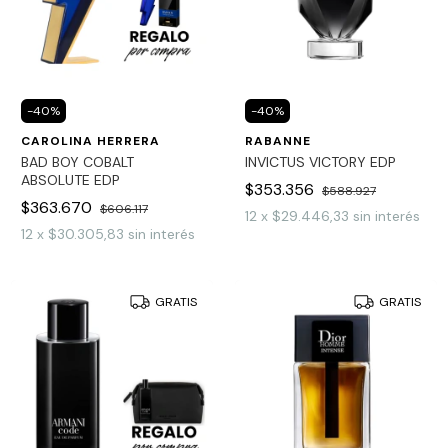
-
40
%
-
40
%
CAROLINA HERRERA
RABANNE
BAD BOY COBALT
INVICTUS VICTORY EDP
ABSOLUTE EDP
$353.356
$588.927
$363.670
$606.117
12
x
$29.446,33
sin interés
12
x
$30.305,83
sin interés
GRATIS
GRATIS