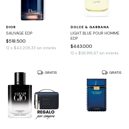
DIOR
DOLCE & GABBANA
SAUVAGE EDP.
LIGHT BLUE POUR HOMME
EDP
$518.500
$443.000
12
x
$43.208,33
sin interés
12
x
$36.916,67
sin interés
GRATIS
GRATIS