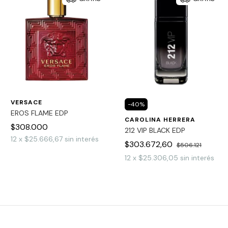
VERSACE
-
40
%
EROS FLAME EDP
CAROLINA HERRERA
$308.000
212 VIP BLACK EDP
12
x
$25.666,67
sin interés
$303.672,60
$506.121
12
x
$25.306,05
sin interés