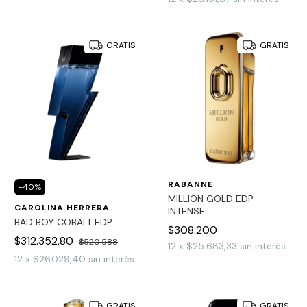
GRATIS
GRATIS
RABANNE
-
40
%
MILLION GOLD EDP
CAROLINA HERRERA
INTENSE
BAD BOY COBALT EDP
$308.200
$312.352,80
$520.588
12
x
$25.683,33
sin interés
12
x
$26.029,40
sin interés
GRATIS
GRATIS