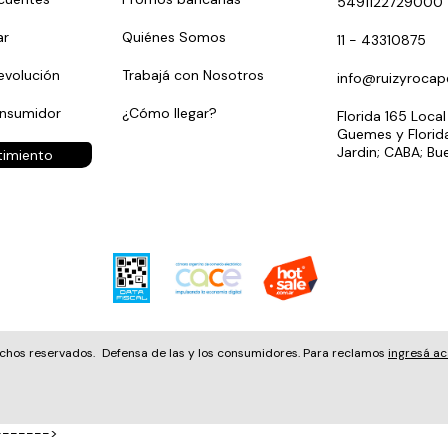
5491122729000
r
Quiénes Somos
11 - 43310875
evolución
Trabajá con Nosotros
info@ruizyrocap
onsumidor
¿Cómo llegar?
Florida 165 Local
Guemes y Florida
Jardin; CABA; Bu
timiento
echos reservados.
Defensa de las y los consumidores. Para reclamos
ingresá ac
------->