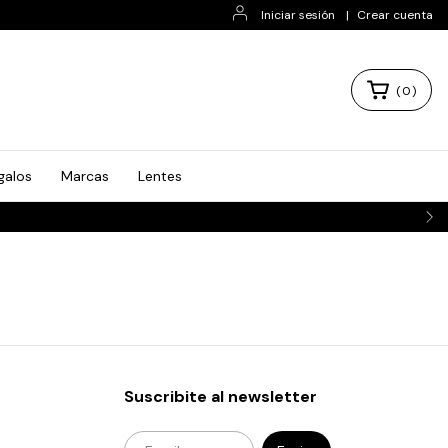
Iniciar sesión
|
Crear cuenta
(
0
)
galos
Marcas
Lentes
Suscribite al newsletter