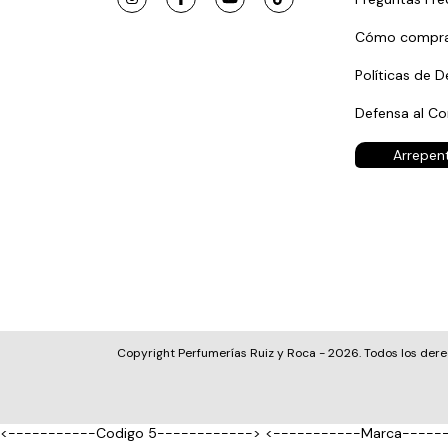
Cómo compra
Políticas de D
Defensa al C
Arrepen
Copyright Perfumerías Ruiz y Roca - 2026. Todos los der
<-----------Codigo 5------------>
<-----------Marca-----