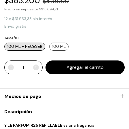
$383.200
$479.000
Precio sin impuestos
$316.694,21
12
x
$31.933,33
sin interés
Envío gratis
TAMAÑO
100 ML + NECESER
100 ML
Medios de pago
Descripción
Y LE PARFUM R25 REFILLABLE
es una fragancia