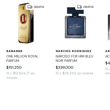
GRATIS
GRATIS
RABANNE
NARCISO RODRIGUEZ
AR
ONE MILLION ROYAL
NARCISO FOR HIM BLEU
AC
PARFUM
NOIR PARFUM
$4
$151.250
$339.000
12
12
x
$12.604,17
sin
12
x
$28.250
sin interés
int
interés