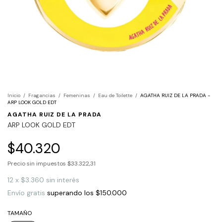
Inicio
/
Fragancias
/
Femeninas
/
Eau de Toilette
/
AGATHA RUIZ DE LA PRADA -
ARP LOOK GOLD EDT
AGATHA RUIZ DE LA PRADA
ARP LOOK GOLD EDT
$40.320
Precio sin impuestos
$33.322,31
12
x
$3.360
sin interés
Envío gratis
superando los
$150.000
TAMAÑO