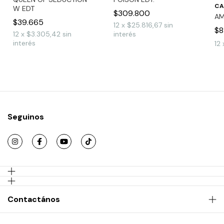
CA
W EDT
$309.800
AM
$39.665
12
x
$25.816,67
sin
$8
12
x
$3.305,42
sin
interés
interés
12
Seguinos
Contactános