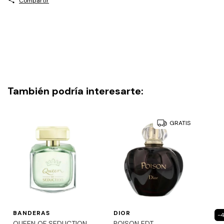
Compartir
También podría interesarte:
GRATIS
BANDERAS
DIOR
-
4
QUEEN OF SEDUCTION
POISON EDT.