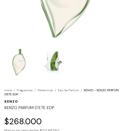
Inicio
/
Fragancias
/
Femeninas
/
Eau de Parfum
/
KENZO - KENZO PARFUM
D'ETE EDP.
KENZO
KENZO PARFUM D'ETE EDP.
$268.000
Precio sin impuestos
$221.487,60