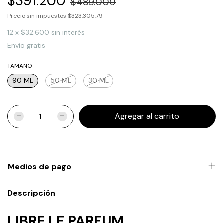
$391.200
$489.000
Precio sin impuestos
$323.305,79
12
x
$32.600
sin interés
Envío gratis
TAMAÑO
90 ML
50 ML
30 ML
Medios de pago
Descripción
LIBRE LE PARFUM