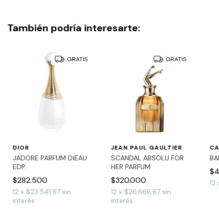
También podría interesarte:
GRATIS
GRATIS
DIOR
JEAN PAUL GAULTIER
CA
JADORE PARFUM DïEAU
SCANDAL ABSOLU FOR
BA
EDP.
HER PARFUM
$4
$282.500
$320.000
12
12
x
$23.541,67
sin
12
x
$26.666,67
sin
interés
interés