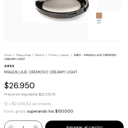
Inicio
/
Maquillaje
/
Rostro
/
Primer y bases
/
AREX - MAQUILLAJE CREMOSO
CREAMY LIGHT
AREX
MAQUILLAJE CREMOSO CREAMY LIGHT
$26.950
Precio sin impuestos
$22.272,73
12
x
$2.245,83
sin interés
Envío gratis
superando los
$150.000