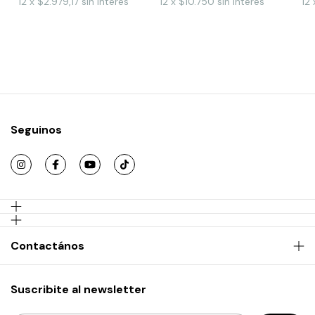
12
x
$2.979,17
sin interés
12
x
$10.750
sin interés
12
Seguinos
Contactános
Suscribite al newsletter