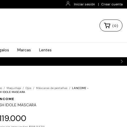
Iniciar sesión
|
Crear cuenta
(
0
)
galos
Marcas
Lentes
io
/
Maquillaje
/
Ojos
/
Máscaras de pestañas
/
LANCOME -
H IDOLE MASCARA
ANCOME
SH IDOLE MASCARA
119.000