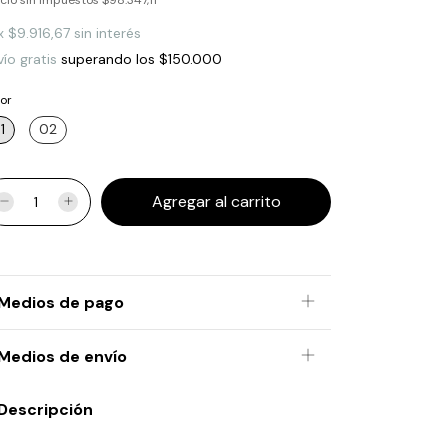
cio sin impuestos
$98.347,11
x
$9.916,67
sin interés
ío gratis
superando los
$150.000
or
1
02
Medios de pago
Medios de envío
Descripción