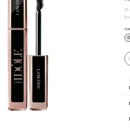
Pre
12
Env
Col
0