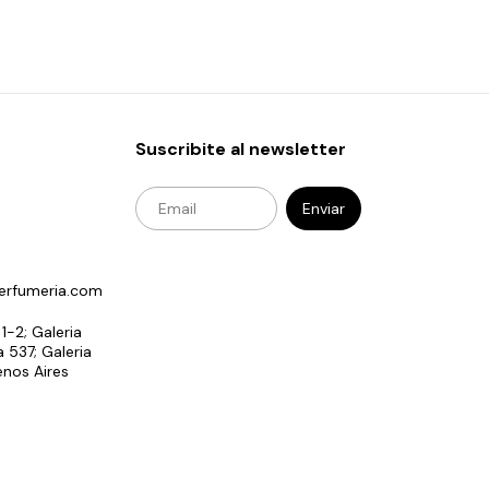
12
x
$2.229
Suscribite al newsletter
erfumeria.com
 1-2; Galeria
 537; Galeria
enos Aires