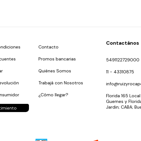
Contactános
ndiciones
Contacto
cuentes
Promos bancarias
5491122729000
r
Quiénes Somos
11 - 43310875
evolución
Trabajá con Nosotros
info@ruizyrocap
onsumidor
¿Cómo llegar?
Florida 165 Local
Guemes y Florida
Jardin; CABA; Bu
timiento