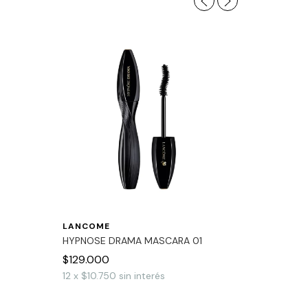
LANCOME
HYPNOSE DRAMA MASCARA 01
AREX
$129.000
MASCARA 
REDENSIF
12
x
$10.750
sin interés
$26.750