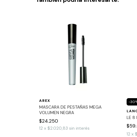
AREX
-
30
MASCARA DE PESTAÑAS MEGA
LAN
VOLUMEN NEGRA
LE 8
$24.250
s
$59
12
x
$2.020,83
sin interés
12
x