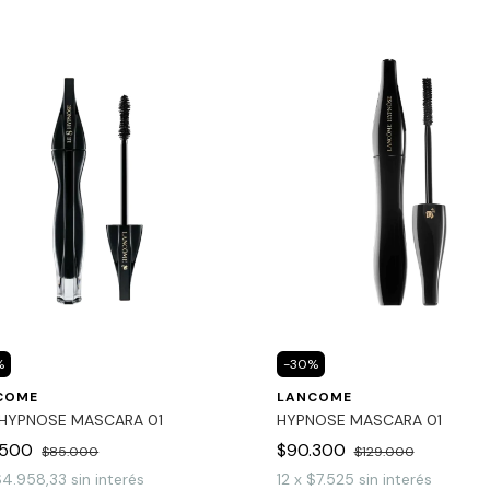
%
-
30
%
COME
LANCOME
 HYPNOSE MASCARA 01
HYPNOSE MASCARA 01
.500
$90.300
$85.000
$129.000
$4.958,33
sin interés
12
x
$7.525
sin interés