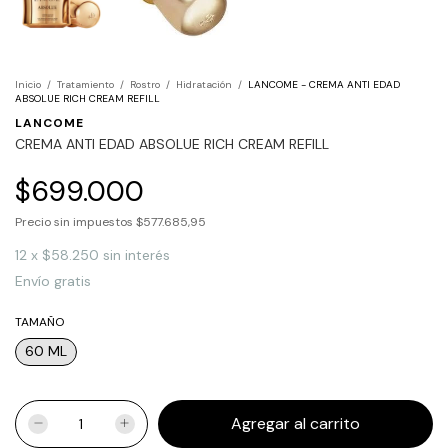
Inicio
/
Tratamiento
/
Rostro
/
Hidratación
/
LANCOME - CREMA ANTI EDAD
ABSOLUE RICH CREAM REFILL
LANCOME
CREMA ANTI EDAD ABSOLUE RICH CREAM REFILL
$699.000
Precio sin impuestos
$577.685,95
12
x
$58.250
sin interés
Envío gratis
TAMAÑO
60 ML