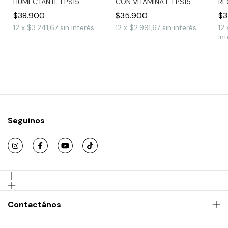
HUMECTANTE FPS15
CON VITAMINA E FPS15
RE
$38.900
$35.900
$3
12
x
$3.241,67
sin interés
12
x
$2.991,67
sin interés
12
int
Seguinos
Contactános