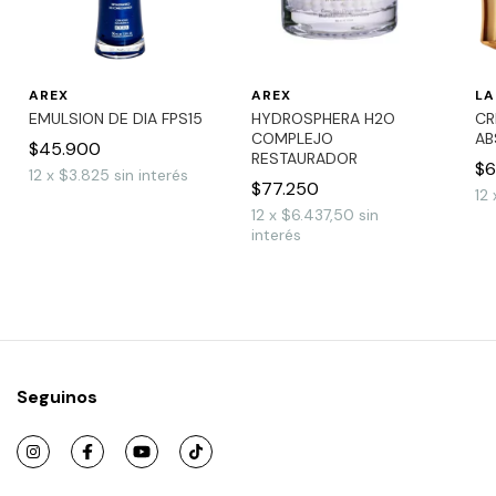
AREX
AREX
L
EMULSION DE DIA FPS15
HYDROSPHERA H2O
CR
COMPLEJO
AB
$45.900
RESTAURADOR
$6
12
x
$3.825
sin interés
$77.250
12
12
x
$6.437,50
sin
interés
Seguinos