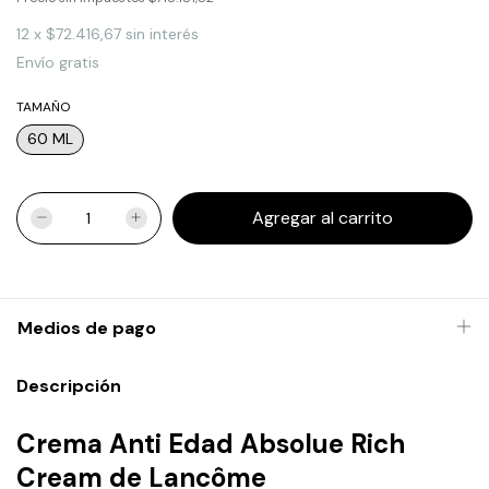
12
x
$72.416,67
sin interés
Envío gratis
TAMAÑO
60 ML
Medios de pago
Descripción
Crema Anti Edad Absolue Rich
Cream de Lancôme