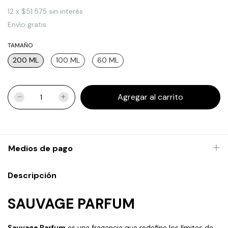
12
x
$51.575
sin interés
Envío gratis
TAMAÑO
200 ML
100 ML
60 ML
Medios de pago
Descripción
SAUVAGE PARFUM
Sauvage Parfum
es una fragancia que redefine los límites de