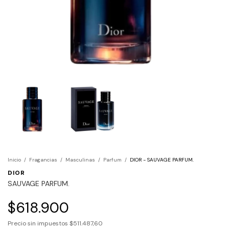
Inicio
/
Fragancias
/
Masculinas
/
Parfum
/
DIOR - SAUVAGE PARFUM.
DIOR
SAUVAGE PARFUM.
$618.900
Precio sin impuestos
$511.487,60